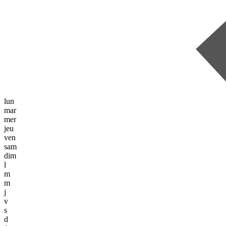
lun
mar
mer
jeu
ven
sam
dim
l
m
m
j
v
s
d