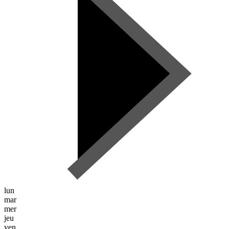
lun
mar
mer
jeu
ven