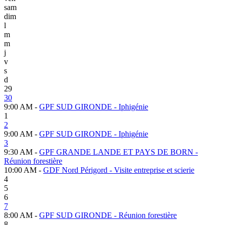
sam
dim
l
m
m
j
v
s
d
29
30
9:00 AM -
GPF SUD GIRONDE - Iphigénie
1
2
9:00 AM -
GPF SUD GIRONDE - Iphigénie
3
9:30 AM -
GPF GRANDE LANDE ET PAYS DE BORN -
Réunion forestière
10:00 AM -
GDF Nord Périgord - Visite entreprise et scierie
4
5
6
7
8:00 AM -
GPF SUD GIRONDE - Réunion forestière
8