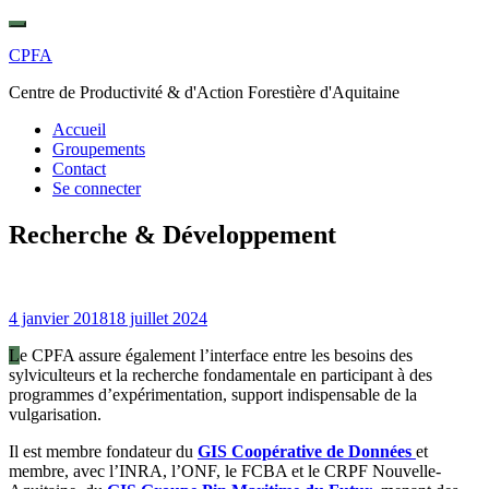
Skip
Toggle
to
navigation
CPFA
content
Centre de Productivité & d'Action Forestière d'Aquitaine
Accueil
Groupements
Contact
Se connecter
Recherche & Développement
4 janvier 2018
18 juillet 2024
Le CPFA assure également l’interface entre les besoins des
sylviculteurs et la recherche fondamentale en participant à des
programmes d’expérimentation, support indispensable de la
vulgarisation.
Il est membre fondateur du
GIS Coopérative de Données
et
membre, avec l’INRA, l’ONF, le FCBA et le CRPF Nouvelle-