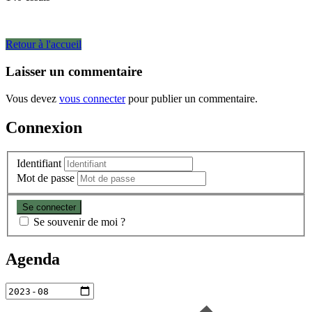
Navigation
Retour à l'accueil
de
Laisser un commentaire
l�article
Vous devez
vous connecter
pour publier un commentaire.
Connexion
Identifiant
Mot de passe
Se souvenir de moi ?
Agenda