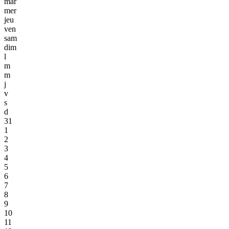
mar
mer
jeu
ven
sam
dim
l
m
m
j
v
s
d
31
1
2
3
4
5
6
7
8
9
10
11